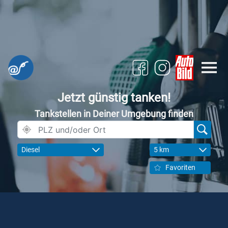
Jetzt günstig tanken!
Tankstellen in Deiner Umgebung finden
Diesel
5 km
Favoriten