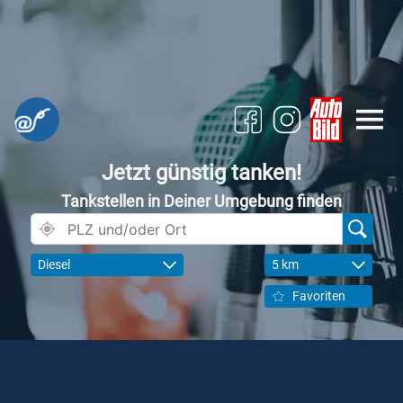
Jetzt günstig tanken!
Tankstellen in Deiner Umgebung finden
Diesel
5 km
Favoriten