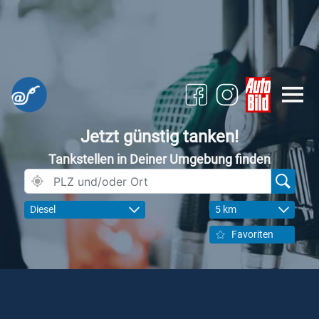
Jetzt günstig tanken!
Tankstellen in Deiner Umgebung finden
Diesel
5 km
Favoriten