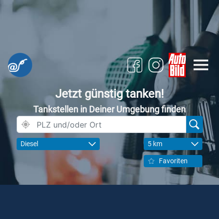
Jetzt günstig tanken!
Tankstellen in Deiner Umgebung finden
Diesel
5 km
Favoriten