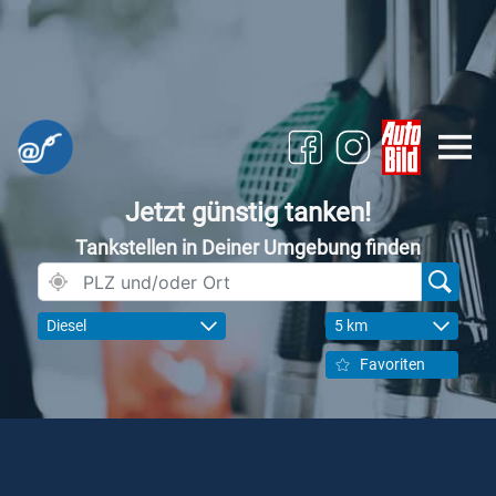
Jetzt günstig tanken!
Tankstellen in Deiner Umgebung finden
Diesel
5 km
Favoriten