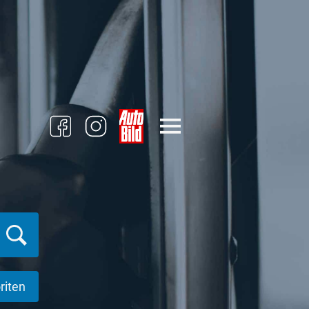
riten