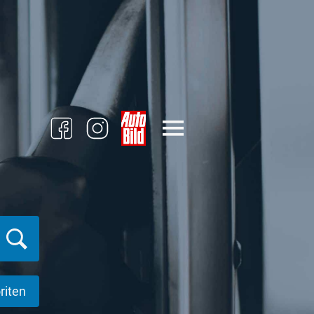
riten