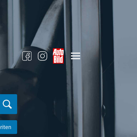
riten