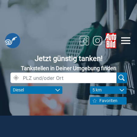
Jetzt günstig tanken!
Tankstellen in Deiner Umgebung finden
Diesel
5 km
Favoriten