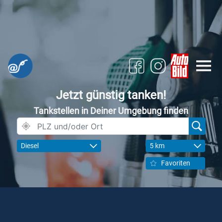
Jetzt günstig tanken!
Tankstellen in Deiner Umgebung finden
Diesel
5 km
Favoriten