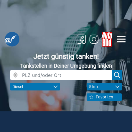
Jetzt günstig tanken!
Tankstellen in Deiner Umgebung finden
Diesel
5 km
Favoriten