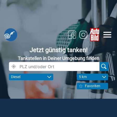
Jetzt günstig tanken!
Tankstellen in Deiner Umgebung finden
Diesel
5 km
Favoriten