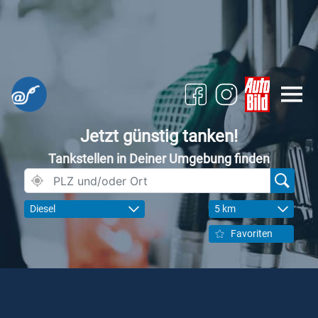
Jetzt günstig tanken!
Tankstellen in Deiner Umgebung finden
Diesel
5 km
Favoriten