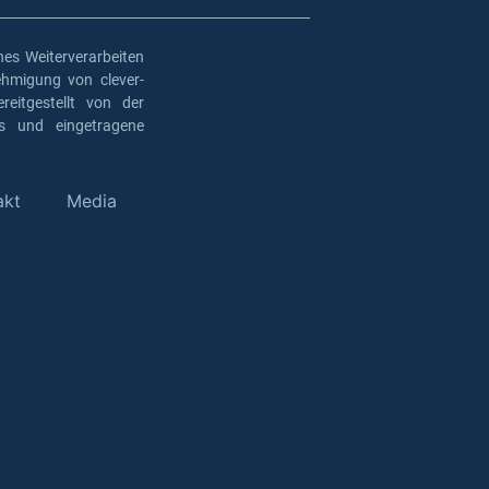
es Weiterverarbeiten
ehmigung von clever-
eitgestellt von der
os und eingetragene
akt
Media