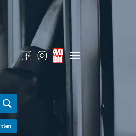
riten