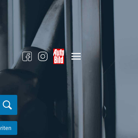
riten