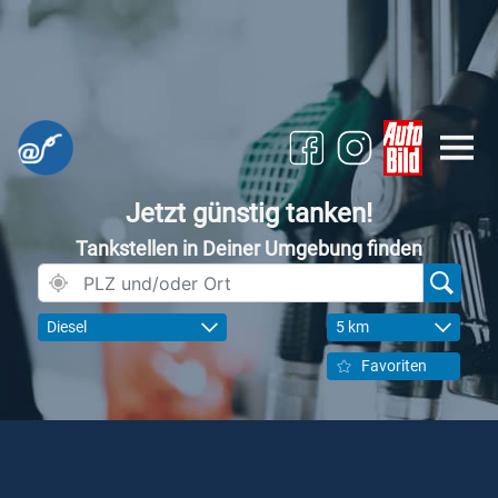
Jetzt günstig tanken!
Tankstellen in Deiner Umgebung finden
Diesel
5 km
Favoriten