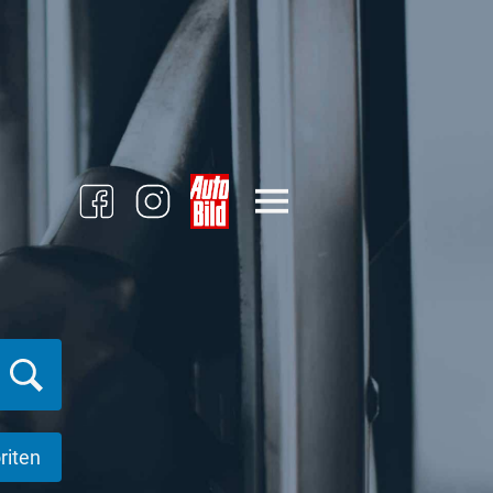
riten