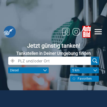
Jetzt günstig tanken!
Tankstellen in Deiner Umgebung finden
Diesel
5 km
Favoriten