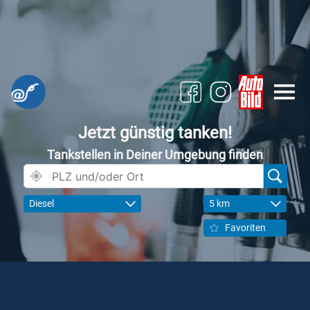
Jetzt günstig tanken!
Tankstellen in Deiner Umgebung finden
Diesel
5 km
Favoriten