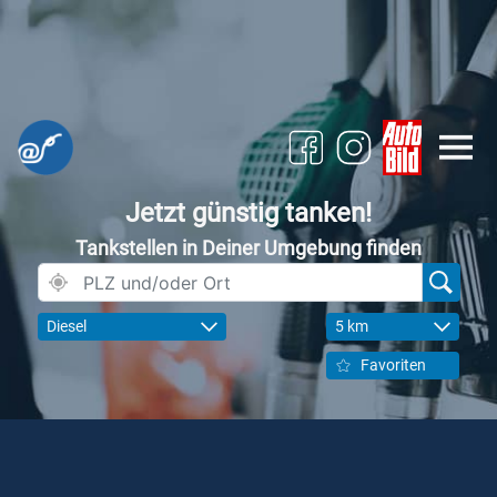
Jetzt günstig tanken!
Tankstellen in Deiner Umgebung finden
Diesel
5 km
Favoriten