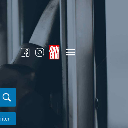
riten