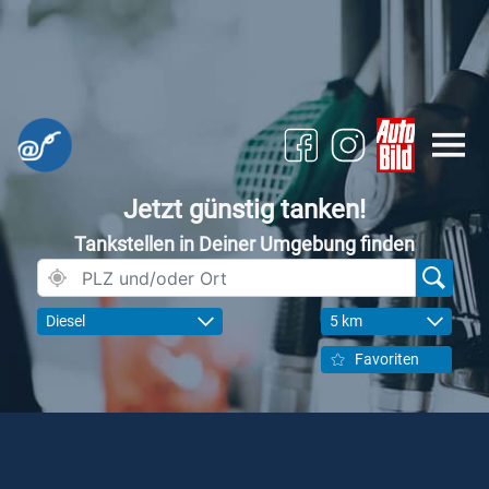
Jetzt günstig tanken!
Tankstellen in Deiner Umgebung finden
Diesel
5 km
Favoriten