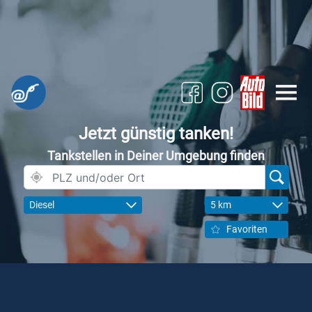
Jetzt günstig tanken!
Tankstellen in Deiner Umgebung finden
Diesel
5 km
Favoriten