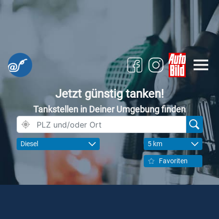
Jetzt günstig tanken!
Tankstellen in Deiner Umgebung finden
Diesel
5 km
Favoriten