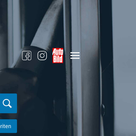
riten