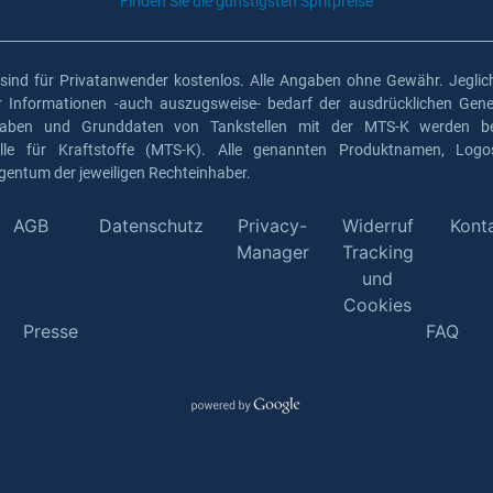
Finden Sie die günstigsten Spritpreise
 sind für Privatanwender kostenlos. Alle Angaben ohne Gewähr. Jeglich
er Informationen -auch auszugsweise- bedarf der ausdrücklichen Gen
gaben und Grunddaten von Tankstellen mit der MTS-K werden ber
elle für Kraftstoffe (MTS-K). Alle genannten Produktnamen, Log
gentum der jeweiligen Rechteinhaber.
AGB
Datenschutz
Privacy-
Widerruf
Kont
Manager
Tracking
und
Cookies
Presse
FAQ