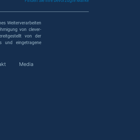
Finden Sie Ihre bevorzugte Marke
es Weiterverarbeiten
ehmigung von clever-
eitgestellt von der
os und eingetragene
akt
Media