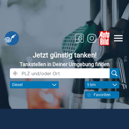
Jetzt günstig tanken!
Tankstellen in Deiner Umgebung finden
Diesel
5 km
Favoriten