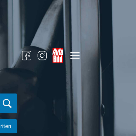
riten