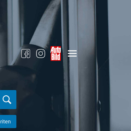
riten