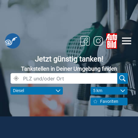
Jetzt günstig tanken!
Tankstellen in Deiner Umgebung finden
Diesel
5 km
Favoriten