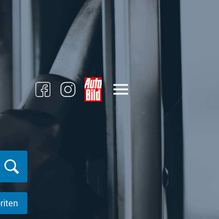
riten