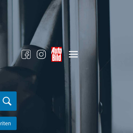
riten