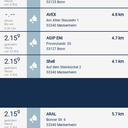
Heute
53125 Bonn
vor 4 Std.
-.--
AVEX
4.8 km
Am Alten Stauwehr 1
öffnet
Mo um
53340 Meckenheim
5:30
Uhr
9
2.15
AGIP ENI
4.7 km
Provinzialstr. 55
geändert
Heute
53127 Bonn
vor 12 Std.
9
2.15
Shell
4.1 km
Auf dem Steinbüchel 2
geändert
Heute
53340 Meckenheim
vor 3 Std.
9
2.15
ARAL
5.7 km
Bonner Str. 6
geändert
Heute
53340 Meckenheim
vor 3 Std.