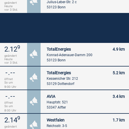
Julius-Leber-Str. 2 c
geändert
Heute
53123 Bonn
vor 3 Std.
9
2.12
TotalEnergies
4.9 km
Konrad-Adenauer-Damm 200
geändert
Heute
53123 Bonn
vor 3 Std.
-.--
TotalEnergies
5.2 km
Kessenicher Str. 212
öffnet
So um
53129 Dottendorf
9:00
Uhr
-.--
AVIA
3.4 km
Hauptstr. 521
öffnet
So um
53347 Alfter
8:00
Uhr
9
2.14
Westfalen
1.7 km
Reichsstr. 3-5
geändert