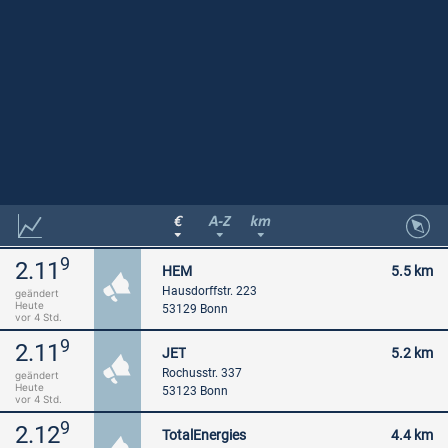
9
2.11
HEM
5.5 km
Hausdorffstr. 223
geändert
Heute
53129 Bonn
vor 4 Std.
9
2.11
JET
5.2 km
Rochusstr. 337
geändert
Heute
53123 Bonn
vor 4 Std.
9
2.12
TotalEnergies
4.4 km