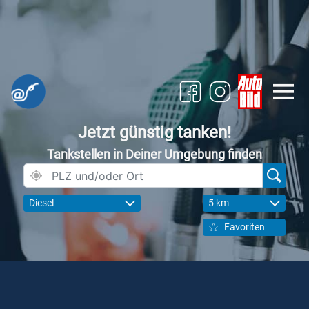
Jetzt günstig tanken!
Tankstellen in Deiner Umgebung finden
Diesel
5 km
Favoriten