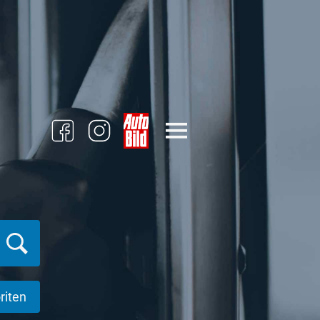
riten