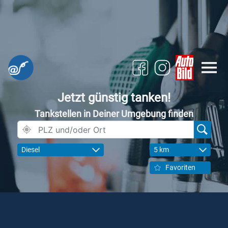
Jetzt günstig tanken!
Tankstellen in Deiner Umgebung finden
Diesel
5 km
Favoriten