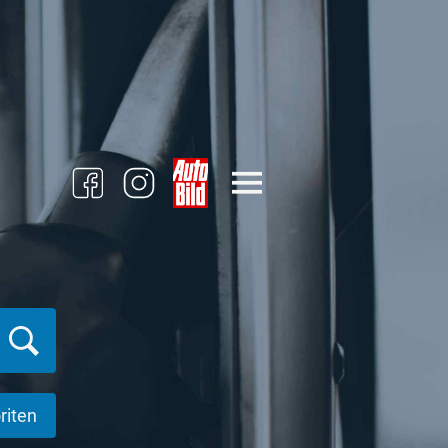
riten