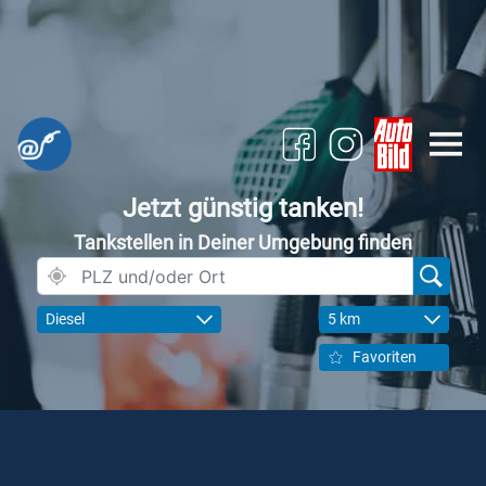
Jetzt günstig tanken!
Tankstellen in Deiner Umgebung finden
Diesel
5 km
Favoriten