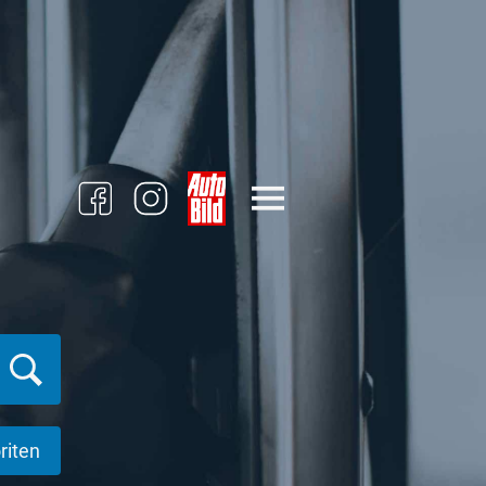
riten