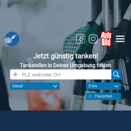
Jetzt günstig tanken!
Tankstellen in Deiner Umgebung finden
Diesel
5 km
Favoriten