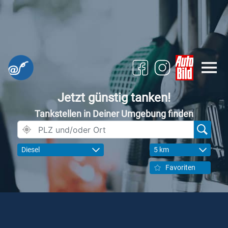
Jetzt günstig tanken!
Tankstellen in Deiner Umgebung finden
Diesel
5 km
Favoriten