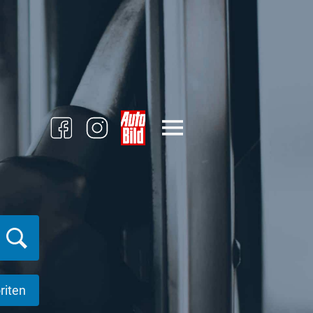
riten