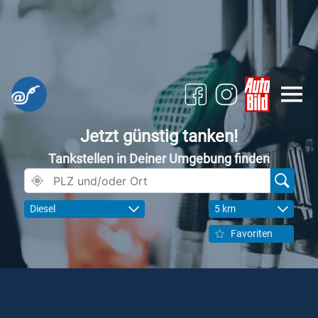
Jetzt günstig tanken!
Tankstellen in Deiner Umgebung finden
Diesel
5 km
Favoriten