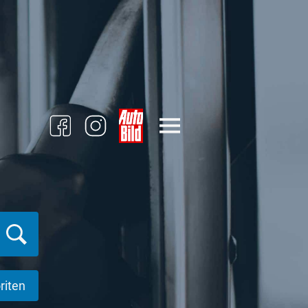
riten