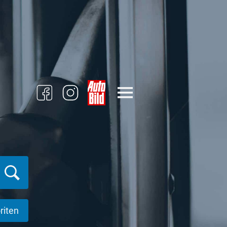
riten