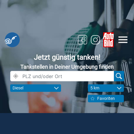
Jetzt günstig tanken!
Tankstellen in Deiner Umgebung finden
Diesel
5 km
Favoriten