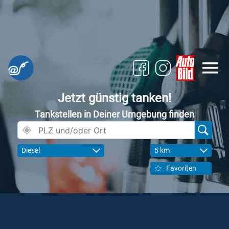
Jetzt günstig tanken!
Tankstellen in Deiner Umgebung finden
Diesel
5 km
Favoriten