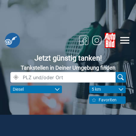
Jetzt günstig tanken!
Tankstellen in Deiner Umgebung finden
Diesel
5 km
Favoriten