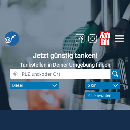
Jetzt günstig tanken!
Tankstellen in Deiner Umgebung finden
Diesel
5 km
Favoriten