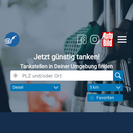
Jetzt günstig tanken!
Tankstellen in Deiner Umgebung finden
Diesel
5 km
Favoriten