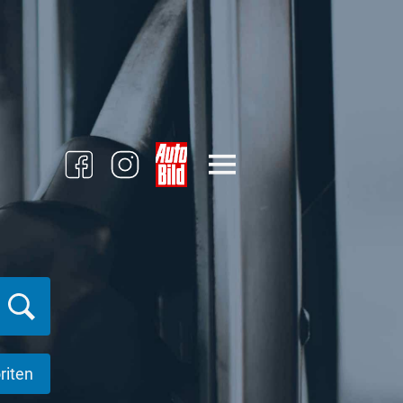
riten